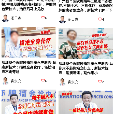
广州新市医院肿瘤科三区汤日杰教
授:中晚期肿瘤患者别放弃，肿瘤绿
授:不能手术、不想化疗、体质弱的
色新技术，治疗后马上见效
肿瘤患者别放弃，新技术了解一下
汤日杰
6
汤日杰
4
深圳华侨医院肿瘤科窦永充教授:抗
深圳华侨医院肿瘤科窦永充教授:从
癌新技术：拒绝全身化疗，轻松治
卧床不起到站立行走，新技术抗
癌不走弯路
癌，消瘤迅速，副作用小
窦永充
6
窦永充
2