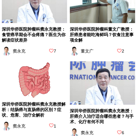
深圳华侨医院肿瘤科董文广教授：
深圳华侨医院肿瘤科窦永充教授：
肝癌患者能吃海鲜吗？饮食注意事
食管癌早期会不会疼痛？医生为你
项全解
解读症状差异
董文广
2
窦永充
7
深圳华侨医院肿瘤科窦永充教授解
析：结肠癌与直肠癌的区别？症
深圳华侨医院肿瘤科窦永充教授：
状、危害、治疗全解析
肝癌介入治疗适合哪些患者？与手
术、化疗有何不同
窦永充
1
窦永充
6