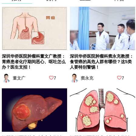
深圳华侨医院肿瘤科窦永充教授：
深圳华侨医院肿瘤科董文广教授：
食管癌的高危人群有哪些？这5类
胃癌患者化疗期间恶心、呕吐怎么
人要特别警惕！
办？医生支招！
窦永充
7
董文广
7