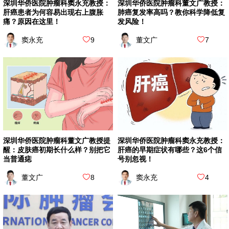
深圳华侨医院肿瘤科董文广教授：
深圳华侨医院肿瘤科窦永充教授：
肺癌复发率高吗？教你科学降低复
肝癌患者为何容易出现右上腹胀
发风险！
痛？原因在这里！
董文广
7
窦永充
9
深圳华侨医院肿瘤科窦永充教授：
深圳华侨医院肿瘤科董文广教授提
肝癌的早期症状有哪些？这6个信
醒：皮肤癌初期长什么样？别把它
号别忽视！
当普通痣
窦永充
4
董文广
8