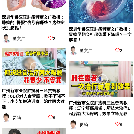
深圳华侨医院肿瘤科董文广教授：
肺癌的“警报”信号有哪些？这些症
状别忽视！
深圳华侨医院肿瘤科董文广教授：
胃癌早期会引起体重下降吗？一文
董文广
2
解答！
董文广
2
广州新市医院肿瘤科三区贾筠教
授：81岁老人食管癌，吃不下喝不
下，小支架解决进食、治疗两大难
广州新市医院肿瘤科三区贾筠教
题
授：辽宁肝癌患者，新技术治疗1
程后就大为好转，效果立竿见影
贾筠
6
贾筠
6