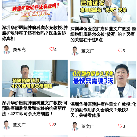
深圳华侨医院肿瘤科窦永充教授:肿
深圳华侨医院肿瘤科董文广教授:癌
瘤扩散转移了还有救吗？医生告诉
细胞到底是怎么被“烫死”的？灭瘤
你真相
的关键在于这5点
窦永充
4
董文广
5
深圳华侨医院肿瘤科董文广教授:可
深圳华侨医院肿瘤科董文广教授:化
预防癌细胞复发和转移的抗癌新疗
疗的副作用多久会消失？最快3
法：42℃即可杀灭癌细胞！
天，关键看体质
董文广
3
董文广
3