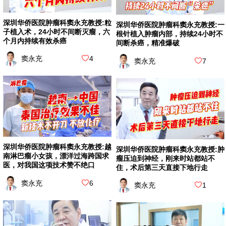
深圳华侨医院肿瘤科窦永充教授:粒
深圳华侨医院肿瘤科窦永充教授:一
子植入术，24小时不间断灭瘤，六
根针植入肿瘤内部，持续24小时不
个月内持续有效杀癌
间断杀癌，精准爆破
窦永充
4
窦永充
7
深圳华侨医院肿瘤科窦永充教授:越
深圳华侨医院肿瘤科窦永充教授:肿
南淋巴瘤小女孩，漂洋过海跨国求
瘤压迫到神经，刚来时站都站不
医，对我国这项技术赞不绝口
住，术后第三天直接下地行走
窦永充
6
窦永充
1