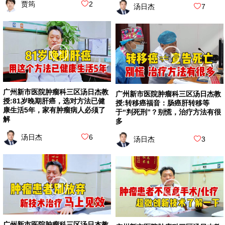
贾筠
2
汤日杰
7
广州新市医院肿瘤科三区汤日杰教
广州新市医院肿瘤科三区汤日杰教
授:81岁晚期肝癌，选对方法已健
授:转移癌福音：肠癌肝转移等
康生活5年，家有肿瘤病人必须了
于“判死刑”？别慌，治疗方法有很
解
多
汤日杰
6
汤日杰
3
广州新市医院肿瘤科三区汤日杰教