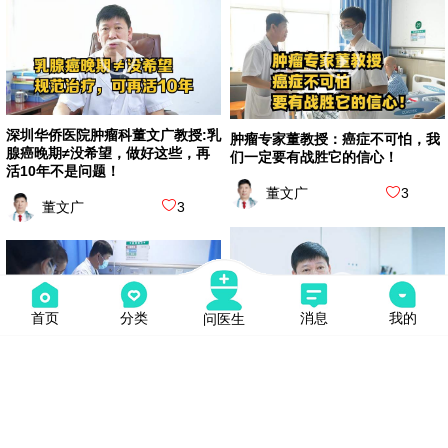
深圳华侨医院肿瘤科董文广教授:乳
肿瘤专家董教授：癌症不可怕，我
腺癌晚期≠没希望，做好这些，再
们一定要有战胜它的信心！
活10年不是问题！
董文广
3
董文广
3
首页
分类
消息
我的
问医生
深圳华侨医院肿瘤科董文广教授:乳
深圳华侨医院肿瘤科董文广教授:晚
腺癌晚期复发转移怎么办？别放
期乳腺癌≠没希望，现在已经好
弃，这样规范治疗，可多活5年
了，选对治疗方案至关重要！
董文广
6