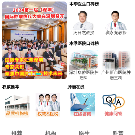
本季医生口碑榜
汤日杰教授
窦永充教授
本季医院口碑榜
深圳华侨医院肿
广州新市医院肿
瘤科
瘤三科
权威推荐
肿瘤在线
推荐
机构
医生
科普