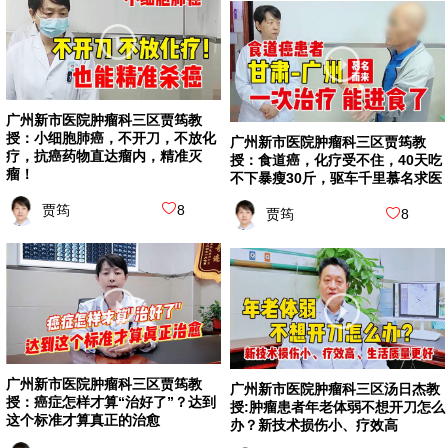
广州新市医院肿瘤科三区贾筠教
授：小细胞肺癌，不开刀，不放化
广州新市医院肿瘤科三区贾筠教
疗，抗癌药物直达瘤内，精准灭
授：食道癌，化疗受不住，40天吃
瘤！
不下暴瘦30斤，驱车千里慕名求医
贾筠
8
贾筠
8
广州新市医院肿瘤科三区贾筠教
广州新市医院肿瘤科三区汤日杰教
授：癌症怎样才算“治好了”？达到
授:肿瘤患者年老体弱不想开刀怎么
这个标准才算真正的治愈
办？新技术损伤小、疗效高