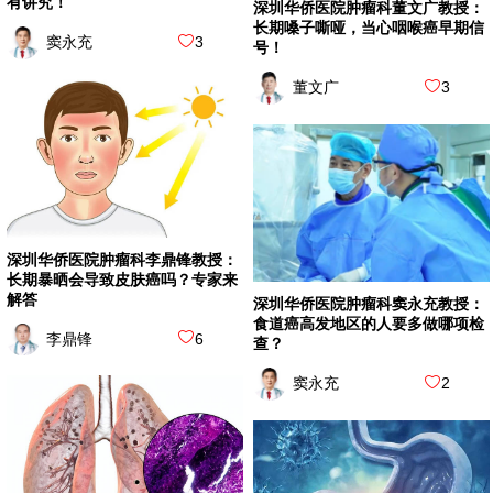
有讲究！
深圳华侨医院肿瘤科董文广教授：
长期嗓子嘶哑，当心咽喉癌早期信
窦永充
3
号！
董文广
3
深圳华侨医院肿瘤科李鼎锋教授：
长期暴晒会导致皮肤癌吗？专家来
解答
深圳华侨医院肿瘤科窦永充教授：
食道癌高发地区的人要多做哪项检
李鼎锋
6
查？
窦永充
2