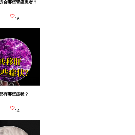
适合哪些肾癌患者？
中山大学
16
三级甲等 |
新中国成立最早的四
中山大学
部有哪些症状？
三级甲等 |
14
我国第一家西医医院