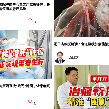
医院肿瘤中心董文广教授提醒：警
悄悄增加患癌风险
13
汤日杰教授解读：食道鳞状肿瘤能治
汤日杰
抗癌药直接“饿死”肿瘤，让患者真
13