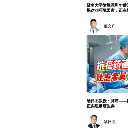
暨南大学附属深圳华侨
惕这些环境因素，正在
董文广
汤日杰教授：肺癌——
正实现带瘤生存
汤日杰