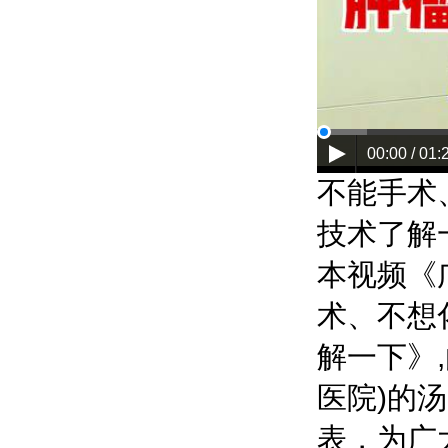
00:00 / 01:
不能手术
技术了解
本视频《
术、不想
解一下》
医院)
的
汤
表，为广