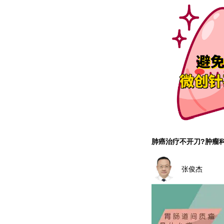
肺癌治疗不开刀?肿瘤
张俊杰