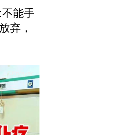
:不能手
放弃，