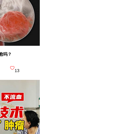
中国医学
三级甲等 |
中国第一家肿瘤专科
愈吗？
广西医科
13
三级甲等 综
广西医科大学第一附