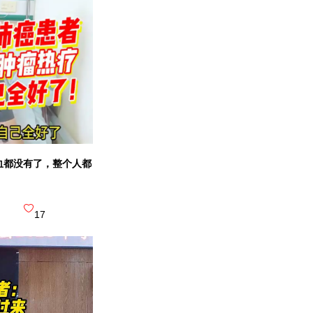
暨南大学
三级综合医院
专注肿瘤绿色治疗
广州新市
血都没有了，整个人都
院)
17
三级综合医院
肿瘤微创介入特色