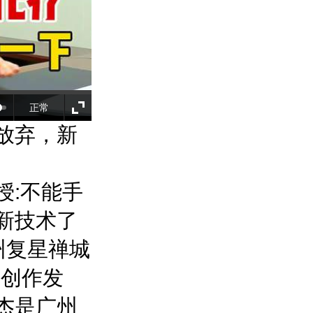
正常
放弃，新
授:不能手
新技术了
州复星禅城
师
创作发
杰是广州