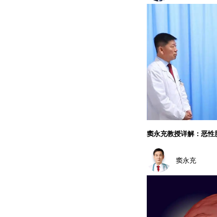
窦永充教授详解：恶性
窦永充