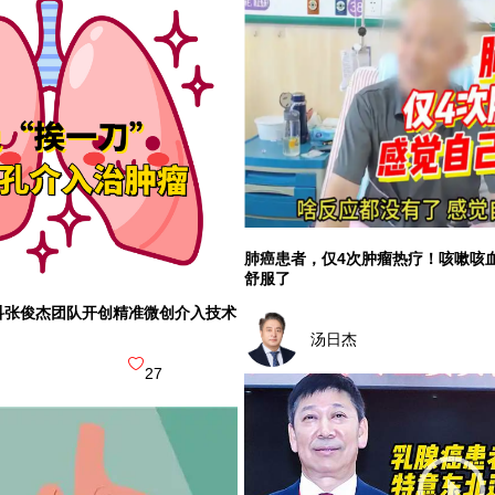
肺癌患者，仅4次肿瘤热疗！咳嗽咳
舒服了
科张俊杰团队开创精准微创介入技术
汤日杰
27