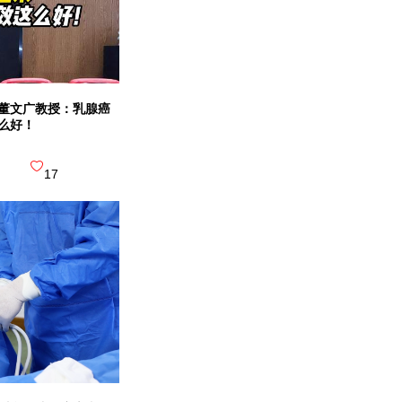
广州中医
董文广教授：乳腺癌
么好！
三级综合医院
17
国际精准肿瘤中心
广东省人
三级甲等 |
省医