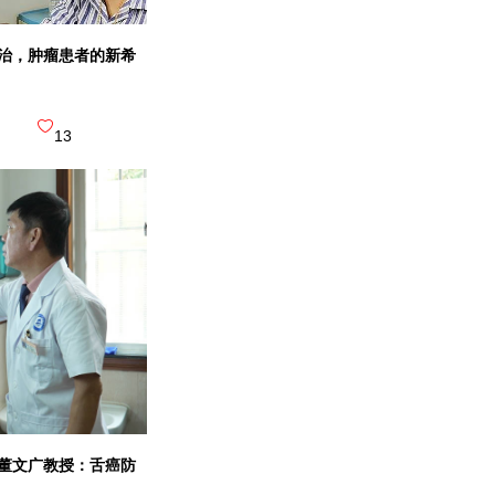
右江民族
能治，肿瘤患者的新希
13
三级甲等 综
广西右江民族医学院
中山大学
三级甲等 |
中山一
董文广教授：舌癌防