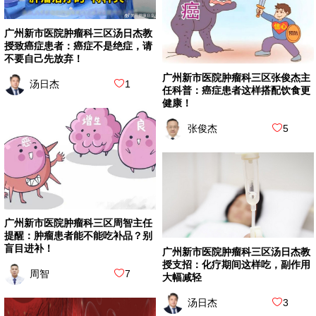
广州新市医院肿瘤科三区汤日杰教
授致癌症患者：癌症不是绝症，请
不要自己先放弃！
广州新市医院肿瘤科三区张俊杰主
汤日杰
1
任科普：癌症患者这样搭配饮食更
健康！
张俊杰
5
广州新市医院肿瘤科三区周智主任
提醒：肿瘤患者能不能吃补品？别
盲目进补！
广州新市医院肿瘤科三区汤日杰教
授支招：化疗期间这样吃，副作用
周智
7
大幅减轻
汤日杰
3