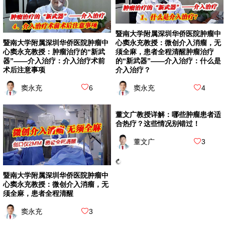
暨南大学附属深圳华侨医院肿瘤中
暨南大学附属深圳华侨医院肿瘤中
心窦永充教授：微创介入消瘤，无
心窦永充教授：肿瘤治疗的“新武
须全麻，患者全程清醒肿瘤治疗
器”——介入治疗：介入治疗术前
的“新武器”——介入治疗：什么是
术后注意事项
介入治疗？
窦永充
6
窦永充
4
董文广教授详解：哪些肿瘤患者适
合热疗？这些情况别错过！
董文广
3
深圳华侨医院肿瘤科董文广教授:乳
暨南大学附属深圳华侨医院肿瘤中
腺癌晚期复发转移怎么办？别放
心窦永充教授：微创介入消瘤，无
弃，这样规范治疗，可多活5年
须全麻，患者全程清醒
董文广
6
窦永充
3