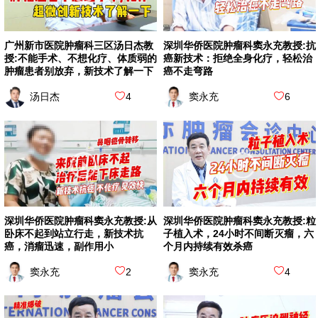
广州新市医院肿瘤科三区汤日杰教
深圳华侨医院肿瘤科窦永充教授:抗
授:不能手术、不想化疗、体质弱的
癌新技术：拒绝全身化疗，轻松治
肿瘤患者别放弃，新技术了解一下
癌不走弯路
汤日杰
4
窦永充
6
深圳华侨医院肿瘤科窦永充教授:从
深圳华侨医院肿瘤科窦永充教授:粒
卧床不起到站立行走，新技术抗
子植入术，24小时不间断灭瘤，六
癌，消瘤迅速，副作用小
个月内持续有效杀癌
窦永充
2
窦永充
4