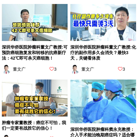
深圳华侨医院肿瘤科董文广教授:可
深圳华侨医院肿瘤科董文广教授:化
预防癌细胞复发和转移的抗癌新疗
疗的副作用多久会消失？最快3
法：42℃即可杀灭癌细胞！
天，关键看体质
董文广
3
董文广
3
肿瘤专家董教授：癌症不可怕，我
们一定要有战胜它的信心！
深圳华侨医院肿瘤科窦永充教授：
介入手术能治晚期癌症吗？适合哪