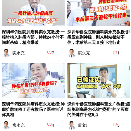
深圳华侨医院肿瘤科窦永充教授:一
深圳华侨医院肿瘤科窦永充教授:肿
根针植入肿瘤内部，持续24小时不
瘤压迫到神经，刚来时站都站不
间断杀癌，精准爆破
住，术后第三天直接下地行走
窦永充
7
窦永充
1
深圳华侨医院肿瘤科窦永充教授:肿
深圳华侨医院肿瘤科董文广教授:癌
瘤扩散转移了还有救吗？医生告诉
细胞到底是怎么被“烫死”的？灭瘤
你真相
的关键在于这5点
窦永充
4
董文广
5