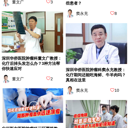
董文广
3
些患者？
窦永充
8
深圳华侨医院肿瘤科董文广教授：
化疗后掉头发怎么办？3种方法帮
你快速应对
深圳华侨医院肿瘤科窦永充教授：
化疗期间还能吃海鲜、牛羊肉吗？
董文广
2
真相在这里
窦永充
10