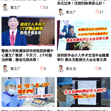
东北过来！没想到效果那么好！
董文广
13
董文广
17
暨南大学附属深圳华侨医院肿瘤中
心董文广教授：不开刀，1个针眼
深圳医学会介入学术交流年会隆重
治肿瘤，微创无痕杀癌！
举行 窦永充教授任大会名誉主席
董文广
4
窦永充
5