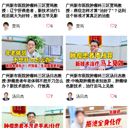
广州新市医院肿瘤科三区贾筠教
广州新市医院肿瘤科三区贾筠教
授：辽宁肝癌患者，新技术治疗1
授：癌症怎样才算“治好了”？达到
程后就大为好转，效果立竿见影
这个标准才算真正的治愈
贾筠
6
贾筠
2
广州新市医院肿瘤科三区汤日杰教
广州新市医院肿瘤科三区汤日杰教
授:肿瘤患者年老体弱不想开刀怎么
授:中晚期肿瘤患者别放弃，肿瘤绿
办？新技术损伤小、疗效高
色新技术，治疗后马上见效
汤日杰
7
汤日杰
6