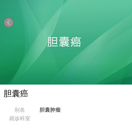
胆囊癌
别名
胆囊肿瘤
就诊科室