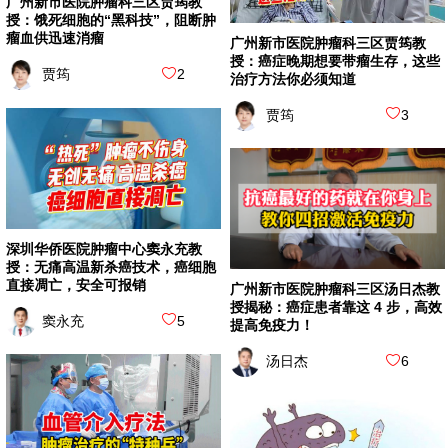
广州新市医院肿瘤科三区贾筠教
授：饿死细胞的“黑科技”，阻断肿
瘤血供迅速消瘤
广州新市医院肿瘤科三区贾筠教
授：癌症晚期想要带瘤生存，这些
贾筠
2
治疗方法你必须知道
贾筠
3
深圳华侨医院肿瘤中心窦永充教
授：无痛高温新杀癌技术，癌细胞
直接凋亡，安全可报销
广州新市医院肿瘤科三区汤日杰教
授揭秘：癌症患者靠这 4 步，高效
窦永充
5
提高免疫力！
汤日杰
6