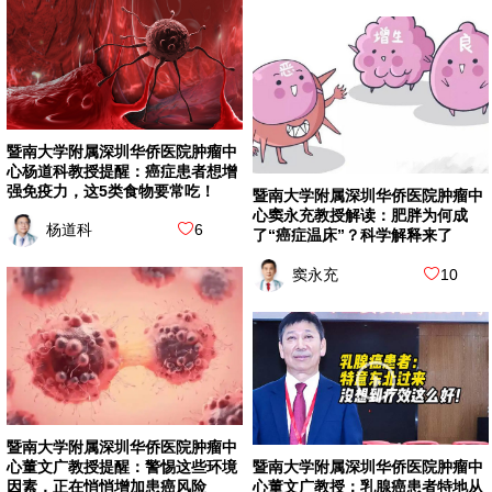
暨南大学附属深圳华侨医院肿瘤中
心杨道科教授提醒：癌症患者想增
强免疫力，这5类食物要常吃！
暨南大学附属深圳华侨医院肿瘤中
心窦永充教授解读：肥胖为何成
杨道科
6
了“癌症温床”？科学解释来了
窦永充
10
暨南大学附属深圳华侨医院肿瘤中
心董文广教授提醒：警惕这些环境
暨南大学附属深圳华侨医院肿瘤中
因素，正在悄悄增加患癌风险
心董文广教授：乳腺癌患者特地从