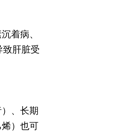
素沉着病、
导致肝脏受
者）、长期
乙烯）也可