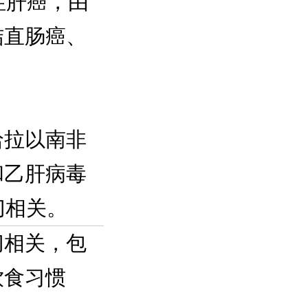
性肝癌，由
结直肠癌、
哈拉以南非
和乙肝病毒
切相关。
切相关，包
饮食习惯