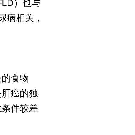
LD）也与
尿病相关，
染的食物
是肝癌的独
生条件较差