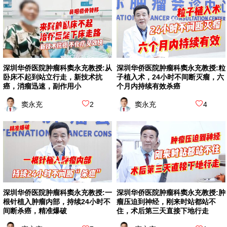
深圳华侨医院肿瘤科窦永充教授:从
深圳华侨医院肿瘤科窦永充教授:粒
卧床不起到站立行走，新技术抗
子植入术，24小时不间断灭瘤，六
癌，消瘤迅速，副作用小
个月内持续有效杀癌
窦永充
2
窦永充
4
深圳华侨医院肿瘤科窦永充教授:一
深圳华侨医院肿瘤科窦永充教授:肿
根针植入肿瘤内部，持续24小时不
瘤压迫到神经，刚来时站都站不
间断杀癌，精准爆破
住，术后第三天直接下地行走