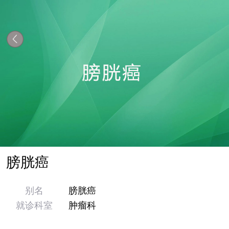
膀胱癌
别名
膀胱癌
就诊科室
肿瘤科