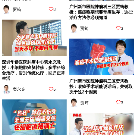
广州新市医院肿瘤科三区贾筠教
贾筠
8
授：癌症晚期想要带瘤生存，这些
治疗方法你必须知道
贾筠
3
深圳华侨医院肿瘤中心窦永充教
授：小细胞肺癌脑转移，多学科综
合治疗，告别传统化疗，回归正常
生活
广州新市医院肿瘤科三区贾筠教
授：喉癌手术后能说话吗，关键取
窦永充
5
决于这2个因素
贾筠
3