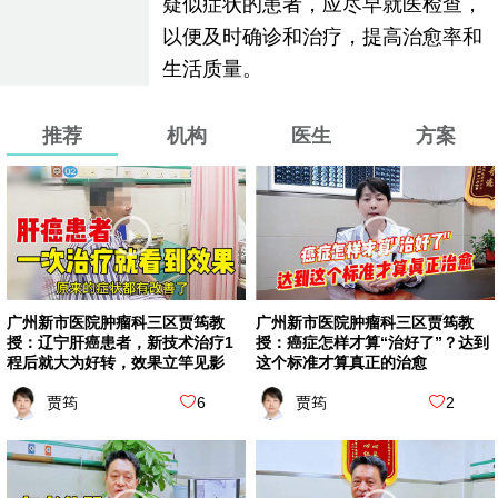
疑似症状的患者，应尽早就医检查，
以便及时确诊和治疗，提高治愈率和
生活质量。
推荐
机构
医生
方案
广州新市医院肿瘤科三区贾筠教
广州新市医院肿瘤科三区贾筠教
授：辽宁肝癌患者，新技术治疗1
授：癌症怎样才算“治好了”？达到
程后就大为好转，效果立竿见影
这个标准才算真正的治愈
贾筠
6
贾筠
2