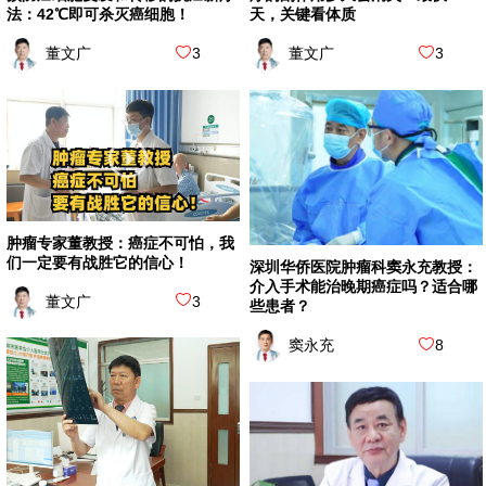
法：42℃即可杀灭癌细胞！
天，关键看体质
董文广
3
董文广
3
肿瘤专家董教授：癌症不可怕，我
们一定要有战胜它的信心！
深圳华侨医院肿瘤科窦永充教授：
介入手术能治晚期癌症吗？适合哪
董文广
3
些患者？
窦永充
8