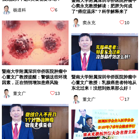
暨南大学附属深圳华侨医院肿瘤中
心窦永充教授解读：肥胖为何成
杨道科
6
了“癌症温床”？科学解释来了
窦永充
10
暨南大学附属深圳华侨医院肿瘤中
心董文广教授提醒：警惕这些环境
暨南大学附属深圳华侨医院肿瘤中
因素，正在悄悄增加患癌风险
心董文广教授：乳腺癌患者特地从
东北过来！没想到效果那么好！
董文广
13
董文广
17