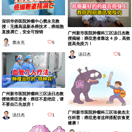
深圳华侨医院肿瘤中心窦永充教
授：无痛高温新杀癌技术，癌细胞
直接凋亡，安全可报销
广州新市医院肿瘤科三区汤日杰教
授揭秘：癌症患者靠这 4 步，高效
窦永充
5
提高免疫力！
汤日杰
5
广州新市医院肿瘤科三区汤日杰教
授致癌症患者：癌症不是绝症，请
不要自己先放弃！
广州新市医院肿瘤科三区张俊杰主
汤日杰
1
任科普：癌症患者这样搭配饮食更
健康！