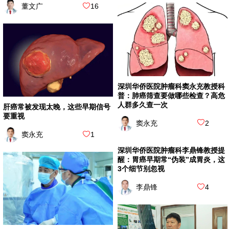
董文广
16
深圳华侨医院肿瘤科窦永充教授科
普：肺癌筛查要做哪些检查？高危
人群多久查一次
肝癌常被发现太晚，这些早期信号
要重视
窦永充
2
窦永充
1
深圳华侨医院肿瘤科李鼎锋教授提
醒：胃癌早期常“伪装”成胃炎，这
3个细节别忽视
李鼎锋
4