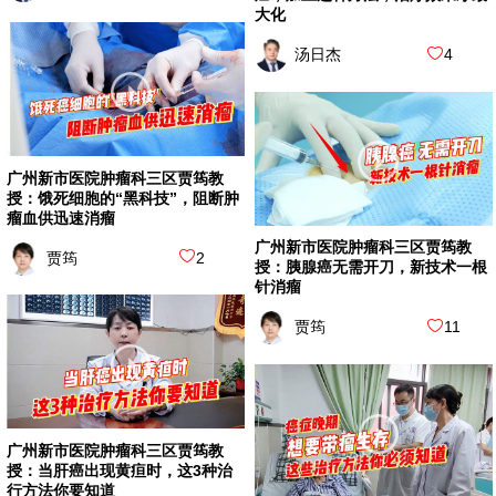
大化
汤日杰
4
广州新市医院肿瘤科三区贾筠教
授：饿死细胞的“黑科技”，阻断肿
瘤血供迅速消瘤
广州新市医院肿瘤科三区贾筠教
贾筠
2
授：胰腺癌无需开刀，新技术一根
针消瘤
贾筠
11
广州新市医院肿瘤科三区贾筠教
授：当肝癌出现黄疸时，这3种治
行方法你要知道