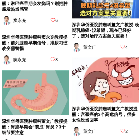
醒：淋巴癌早期会发烧吗？别把肿
瘤发热当感冒
窦永充
6
深圳华侨医院肿瘤科董文广教授:晚
期乳腺癌≠没希望，现在已经好
了，选对治疗方案至关重要！
深圳华侨医院肿瘤科窦永充教授提
醒：前列腺癌早期信号，排尿习惯
董文广
4
改变需警惕
窦永充
3
深圳华侨医院肿瘤科董文广教授提
醒：宫颈癌的3个高危信号，很多
女性没当回事
深圳华侨医院肿瘤科董文广教授提
醒：胃癌早期会“装成”胃炎？3个
董文广
2
细节要注意