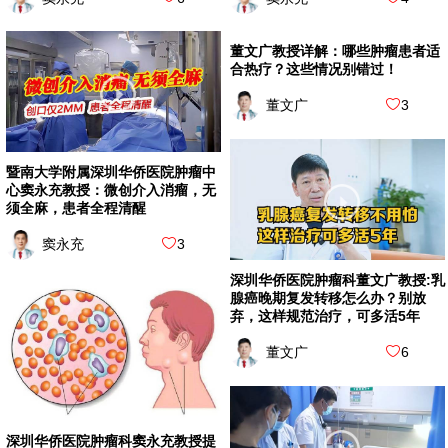
董文广教授详解：哪些肿瘤患者适
合热疗？这些情况别错过！
董文广
3
暨南大学附属深圳华侨医院肿瘤中
心窦永充教授：微创介入消瘤，无
须全麻，患者全程清醒
窦永充
3
深圳华侨医院肿瘤科董文广教授:乳
腺癌晚期复发转移怎么办？别放
弃，这样规范治疗，可多活5年
董文广
6
深圳华侨医院肿瘤科窦永充教授提