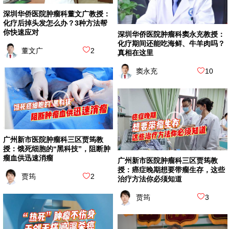
深圳华侨医院肿瘤科董文广教授：
化疗后掉头发怎么办？3种方法帮
你快速应对
深圳华侨医院肿瘤科窦永充教授：
化疗期间还能吃海鲜、牛羊肉吗？
董文广
2
真相在这里
窦永充
10
广州新市医院肿瘤科三区贾筠教
授：饿死细胞的“黑科技”，阻断肿
瘤血供迅速消瘤
广州新市医院肿瘤科三区贾筠教
授：癌症晚期想要带瘤生存，这些
贾筠
2
治疗方法你必须知道
贾筠
3