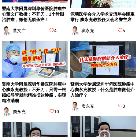
暨南大学附属深圳华侨医院肿瘤中
心董文广教授：不开刀，1个针眼
深圳医学会介入学术交流年会隆重
治肿瘤，微创无痕杀癌！
举行 窦永充教授任大会名誉主席
董文广
4
窦永充
5
暨南大学附属深圳华侨医院肿瘤中
暨南大学附属深圳华侨医院肿瘤中
心窦永充教授：不开刀，只需一根
心窦永充教授：什么是肿瘤微创介
细细导管就能精准抵达肿瘤，实现
入治疗？
精准消瘤
窦永充
3
窦永充
10