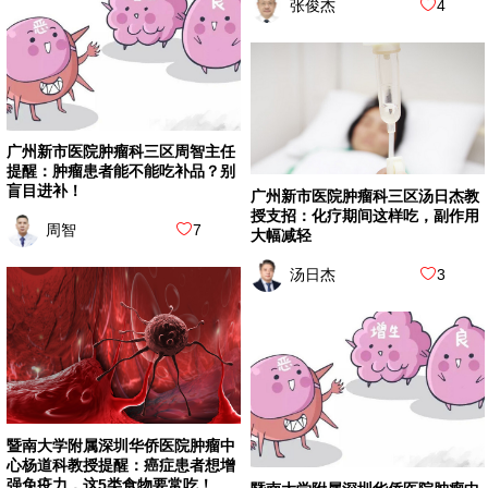
张俊杰
4
广州新市医院肿瘤科三区周智主任
提醒：肿瘤患者能不能吃补品？别
盲目进补！
广州新市医院肿瘤科三区汤日杰教
授支招：化疗期间这样吃，副作用
周智
7
大幅减轻
汤日杰
3
暨南大学附属深圳华侨医院肿瘤中
心杨道科教授提醒：癌症患者想增
强免疫力，这5类食物要常吃！