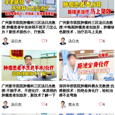
广州新市医院肿瘤科三区汤日杰教
广州新市医院肿瘤科三区汤日杰教
授:肿瘤患者年老体弱不想开刀怎么
授:中晚期肿瘤患者别放弃，肿瘤绿
办？新技术损伤小、疗效高
色新技术，治疗后马上见效
汤日杰
7
汤日杰
6
广州新市医院肿瘤科三区汤日杰教
深圳华侨医院肿瘤科窦永充教授:抗
授:不能手术、不想化疗、体质弱的
癌新技术：拒绝全身化疗，轻松治
肿瘤患者别放弃，新技术了解一下
癌不走弯路
汤日杰
4
窦永充
6