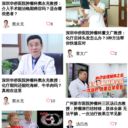
深圳华侨医院肿瘤科窦永充教授：
介入手术能治晚期癌症吗？适合哪
些患者？
窦永充
8
深圳华侨医院肿瘤科董文广教授：
化疗后掉头发怎么办？3种方法帮
你快速应对
董文广
2
深圳华侨医院肿瘤科窦永充教授：
化疗期间还能吃海鲜、牛羊肉吗？
真相在这里
窦永充
10
广州新市医院肿瘤科三区汤日杰教
授：肿瘤淋巴结转移，肢体全麻 无
法平躺，一次治疗效果立竿见影
汤日杰
7