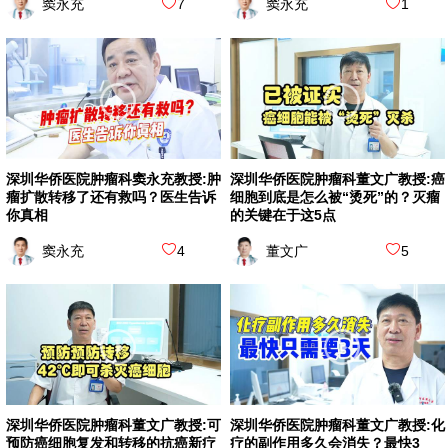
窦永充
7
窦永充
1
深圳华侨医院肿瘤科窦永充教授:肿
深圳华侨医院肿瘤科董文广教授:癌
瘤扩散转移了还有救吗？医生告诉
细胞到底是怎么被“烫死”的？灭瘤
你真相
的关键在于这5点
窦永充
4
董文广
5
深圳华侨医院肿瘤科董文广教授:可
深圳华侨医院肿瘤科董文广教授:化
预防癌细胞复发和转移的抗癌新疗
疗的副作用多久会消失？最快3