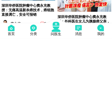
深圳华侨医院肿瘤中心窦永充教
授：无痛高温新杀癌技术，癌细胞
直接凋亡，安全可报销
深圳华侨医院肿瘤中心窦永充教
授：外科医生女儿为胰腺癌父亲，
窦永充
5
寻微创精准绿色疗法，痛苦少、恢
复快
首页
分类
消息
我的
问医生
窦永充
9
深圳华侨医院肿瘤中心窦永充教
授：肿瘤新突破！喉癌无需开刀化
疗，新技术精准灭瘤保声线
深圳华侨医院肿瘤中心窦永充教
窦永充
8
授：肺癌咳嗽全身肿胀，新杀癌技
术联合热疗消瘤，年老体弱患者首
选
窦永充
6