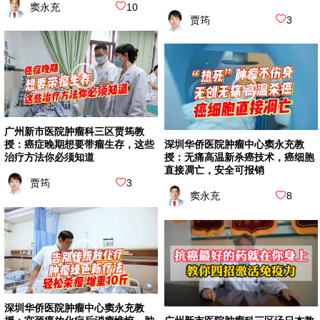
窦永充
10
贾筠
3
广州新市医院肿瘤科三区贾筠教
授：癌症晚期想要带瘤生存，这些
深圳华侨医院肿瘤中心窦永充教
治疗方法你必须知道
授：无痛高温新杀癌技术，癌细胞
直接凋亡，安全可报销
贾筠
3
窦永充
8
深圳华侨医院肿瘤中心窦永充教