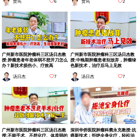
贾筠
6
贾筠
2
广州新市医院肿瘤科三区汤日杰教
广州新市医院肿瘤科三区汤日杰教
授:肿瘤患者年老体弱不想开刀怎么
授:中晚期肿瘤患者别放弃，肿瘤绿
办？新技术损伤小、疗效高
色新技术，治疗后马上见效
汤日杰
7
汤日杰
7
广州新市医院肿瘤科三区汤日杰教
深圳华侨医院肿瘤科窦永充教授:抗
授:不能手术、不想化疗、体质弱的
癌新技术：拒绝全身化疗，轻松治