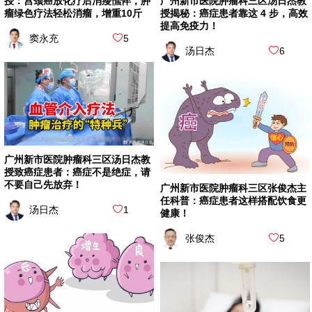
授：宫颈癌放化疗后消瘦憔悴，肿
广州新市医院肿瘤科三区汤日杰教
瘤绿色疗法轻松消瘤，增重10斤
授揭秘：癌症患者靠这 4 步，高效
提高免疫力！
窦永充
5
汤日杰
6
广州新市医院肿瘤科三区汤日杰教
授致癌症患者：癌症不是绝症，请
不要自己先放弃！
广州新市医院肿瘤科三区张俊杰主
任科普：癌症患者这样搭配饮食更
汤日杰
1
健康！
张俊杰
5