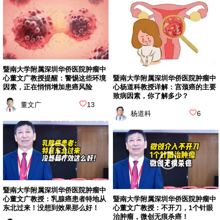
暨南大学附属深圳华侨医院肿瘤中
心董文广教授提醒：警惕这些环境
暨南大学附属深圳华侨医院肿瘤中
因素，正在悄悄增加患癌风险
心杨道科教授详解：宫颈癌的主要
致病因素，你了解多少？
董文广
13
杨道科
6
暨南大学附属深圳华侨医院肿瘤中
心董文广教授：乳腺癌患者特地从
暨南大学附属深圳华侨医院肿瘤中
东北过来！没想到效果那么好！
心董文广教授：不开刀，1个针眼
治肿瘤，微创无痕杀癌！