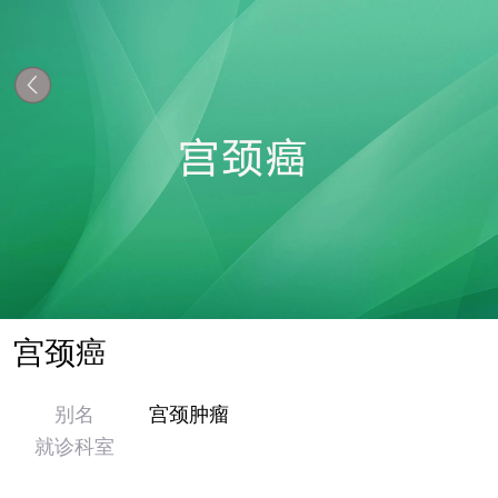
宫颈癌
别名
宫颈肿瘤
就诊科室