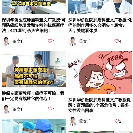
深圳华侨医院肿瘤科董文广教授:可
深圳华侨医院肿瘤科董文广教授:化
预防癌细胞复发和转移的抗癌新疗
疗的副作用多久会消失？最快3
法：42℃即可杀灭癌细胞！
天，关键看体质
董文广
4
董文广
4
肿瘤专家董教授：癌症不可怕，我
们一定要有战胜它的信心！
深圳华侨医院肿瘤科董文广教授提
醒：宫颈癌的3个高危信号，很多
董文广
4
女性没当回事
董文广
2