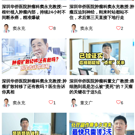
深圳华侨医院肿瘤科窦永充教授:一
深圳华侨医院肿瘤科窦永充教授:肿
根针植入肿瘤内部，持续24小时不
瘤压迫到神经，刚来时站都站不
间断杀癌，精准爆破
住，术后第三天直接下地行走
窦永充
8
窦永充
2
深圳华侨医院肿瘤科窦永充教授:肿
深圳华侨医院肿瘤科董文广教授:癌
瘤扩散转移了还有救吗？医生告诉
细胞到底是怎么被“烫死”的？灭瘤
你真相
的关键在于这5点
窦永充
1
董文广
6