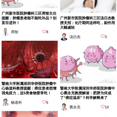
广州新市医院肿瘤科三区周智主任
提醒：肿瘤患者能不能吃补品？别
广州新市医院肿瘤科三区汤日杰教
盲目进补！
授支招：化疗期间这样吃，副作用
大幅减轻
周智
8
汤日杰
3
暨南大学附属深圳华侨医院肿瘤中
心杨道科教授提醒：癌症患者想增
暨南大学附属深圳华侨医院肿瘤中
强免疫力，这5类食物要常吃！
心窦永充教授解读：肥胖为何成
了“癌症温床”？科学解释来了
杨道科
6
窦永充
10