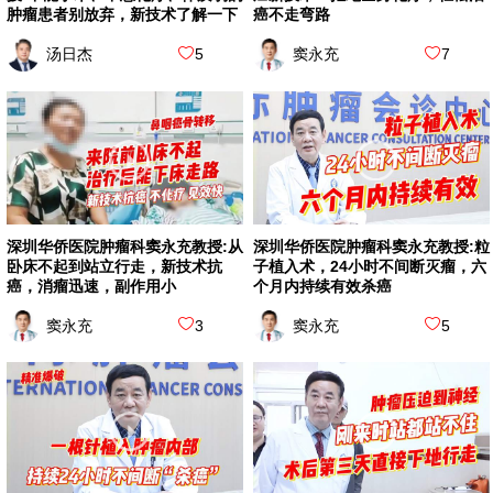
肿瘤患者别放弃，新技术了解一下
癌不走弯路
汤日杰
5
窦永充
7
深圳华侨医院肿瘤科窦永充教授:从
深圳华侨医院肿瘤科窦永充教授:粒
卧床不起到站立行走，新技术抗
子植入术，24小时不间断灭瘤，六
癌，消瘤迅速，副作用小
个月内持续有效杀癌
窦永充
3
窦永充
5