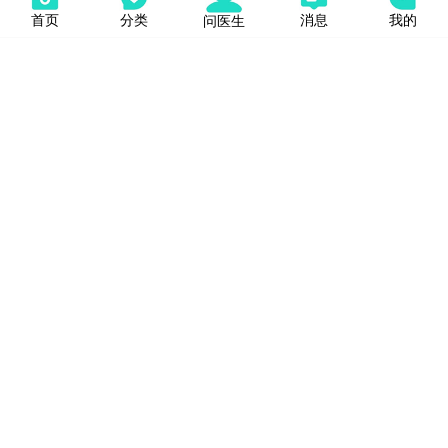
首页
分类
消息
我的
问医生
深圳华侨医院肿瘤科董文广教授:乳
腺癌晚期复发转移怎么办？别放
弃，这样规范治疗，可多活5年
董文广
6
深圳华侨医院肿瘤科董文广教授:晚
期乳腺癌≠没希望，现在已经好
了，选对治疗方案至关重要！
董文广
4
深圳华侨医院肿瘤科窦永充教授提
醒：淋巴癌早期会发烧吗？别把肿
瘤发热当感冒
窦永充
6
深圳华侨医院肿瘤科董文广教授提
醒：宫颈癌的3个高危信号，很多
女性没当回事
深圳华侨医院肿瘤科窦永充教授提
醒：前列腺癌早期信号，排尿习惯
董文广
2