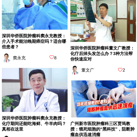
深圳华侨医院肿瘤科窦永充教授：
介入手术能治晚期癌症吗？适合哪
些患者？
深圳华侨医院肿瘤科董文广教授：
化疗后掉头发怎么办？3种方法帮
窦永充
8
你快速应对
董文广
2
深圳华侨医院肿瘤科窦永充教授：
化疗期间还能吃海鲜、牛羊肉吗？
广州新市医院肿瘤科三区贾筠教
真相在这里
授：饿死细胞的“黑科技”，阻断肿
瘤血供迅速消瘤