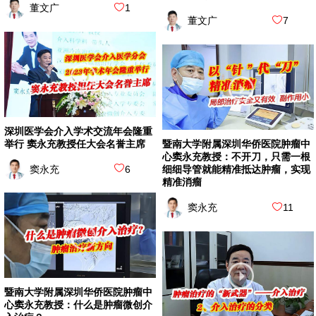
董文广
1
董文广
7
深圳医学会介入学术交流年会隆重
举行 窦永充教授任大会名誉主席
暨南大学附属深圳华侨医院肿瘤中
心窦永充教授：不开刀，只需一根
窦永充
6
细细导管就能精准抵达肿瘤，实现
精准消瘤
窦永充
11
暨南大学附属深圳华侨医院肿瘤中
心窦永充教授：什么是肿瘤微创介