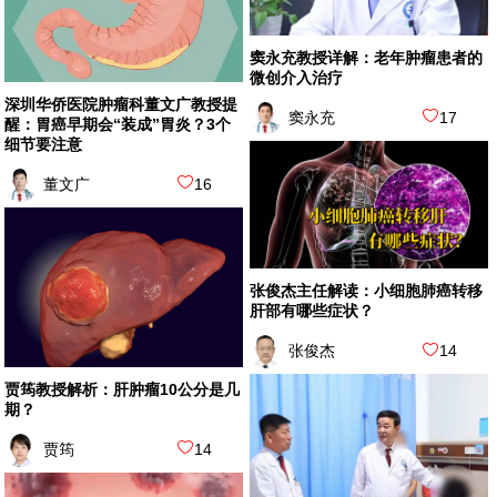
窦永充教授详解：老年肿瘤患者的
微创介入治疗
深圳华侨医院肿瘤科董文广教授提
窦永充
17
醒：胃癌早期会“装成”胃炎？3个
细节要注意
董文广
16
张俊杰主任解读：小细胞肺癌转移
肝部有哪些症状？
张俊杰
14
贾筠教授解析：肝肿瘤10公分是几
期？
贾筠
14