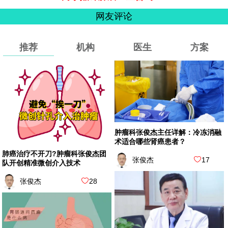
网友评论
推荐
机构
医生
方案
肿瘤科张俊杰主任详解：冷冻消融
术适合哪些肾癌患者？
肺癌治疗不开刀?肿瘤科张俊杰团
张俊杰
17
队开创精准微创介入技术
张俊杰
28