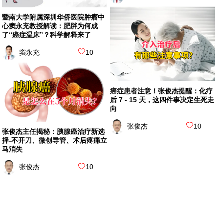
暨南大学附属深圳华侨医院肿瘤中
心窦永充教授解读：肥胖为何成
了“癌症温床”？科学解释来了
窦永充
10
癌症患者注意！张俊杰提醒：化疗
后 7 - 15 天，这四件事决定生死走
向
张俊杰
10
张俊杰主任揭秘：胰腺癌治疗新选
择-不开刀、微创导管、术后疼痛立
马消失
张俊杰
10