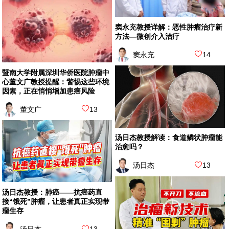
窦永充教授详解：恶性肿瘤治疗新
方法—微创介入治疗
窦永充
14
暨南大学附属深圳华侨医院肿瘤中
心董文广教授提醒：警惕这些环境
因素，正在悄悄增加患癌风险
董文广
13
汤日杰教授解读：食道鳞状肿瘤能
治愈吗？
汤日杰
13
汤日杰教授：肺癌——抗癌药直
接“饿死”肿瘤，让患者真正实现带
瘤生存