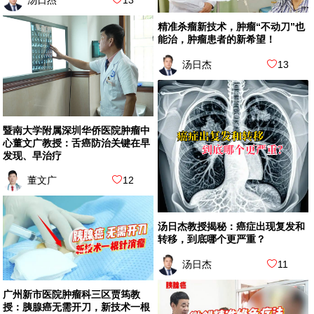
汤日杰
13
精准杀瘤新技术，肿瘤“不动刀”也
能治，肿瘤患者的新希望！
汤日杰
13
暨南大学附属深圳华侨医院肿瘤中
心董文广教授：舌癌防治关键在早
发现、早治疗
董文广
12
汤日杰教授揭秘：癌症出现复发和
转移，到底哪个更严重？
汤日杰
11
广州新市医院肿瘤科三区贾筠教
授：胰腺癌无需开刀，新技术一根