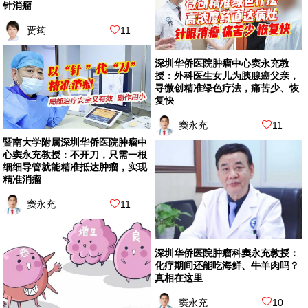
针消瘤
贾筠
11
深圳华侨医院肿瘤中心窦永充教
授：外科医生女儿为胰腺癌父亲，
寻微创精准绿色疗法，痛苦少、恢
复快
窦永充
11
暨南大学附属深圳华侨医院肿瘤中
心窦永充教授：不开刀，只需一根
细细导管就能精准抵达肿瘤，实现
精准消瘤
窦永充
11
深圳华侨医院肿瘤科窦永充教授：
化疗期间还能吃海鲜、牛羊肉吗？
真相在这里
窦永充
10