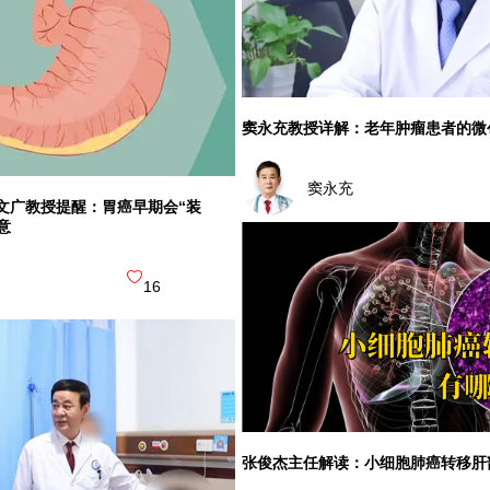
窦永充教授详解：老年肿瘤患者的微
窦永充
文广教授提醒：胃癌早期会“装
意
16
张俊杰主任解读：小细胞肺癌转移肝