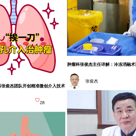
肿瘤科张俊杰主任详解：冷冻消融术
张俊杰
科张俊杰团队开创精准微创介入技术
28