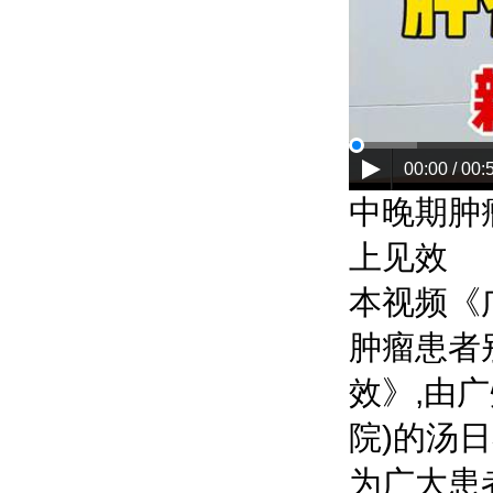
00:00 / 00:
中晚期肿
上见效
本视频《
肿瘤患者
效》,由
广
院)
的
汤日
为广大患