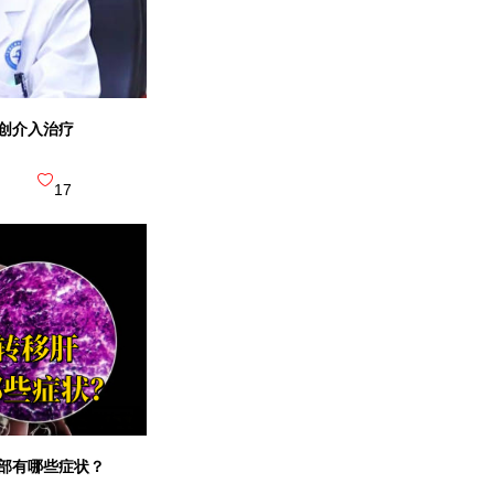
广州中医
创介入治疗
三级综合医院
17
国际精准肿瘤中心
广东省人
三级甲等 |
部有哪些症状？
省医