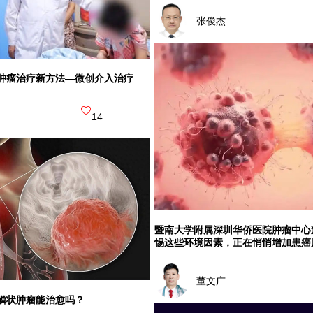
张俊杰
肿瘤治疗新方法—微创介入治疗
14
暨南大学附属深圳华侨医院肿瘤中心
惕这些环境因素，正在悄悄增加患癌
董文广
鳞状肿瘤能治愈吗？