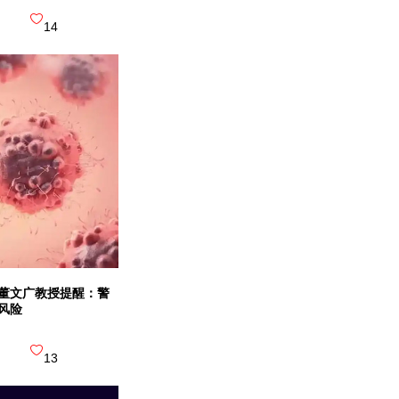
14
中山大学
三级甲等 |
新中国成立最早的四
中山大学
董文广教授提醒：警
风险
三级甲等 |
13
我国第一家西医医院