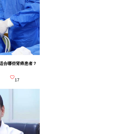
暨南大学
三级综合医院
专注肿瘤绿色治疗
适合哪些肾癌患者？
广州新市
院)
17
三级综合医院
肿瘤微创介入特色