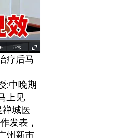
正常
治疗后马
授:中晚期
马上见
星禅城医
创作发表，
广州新市