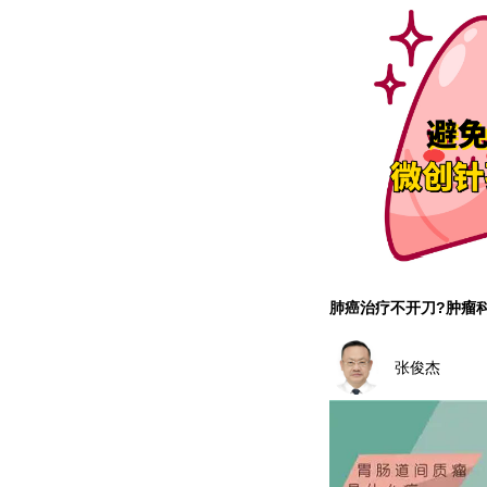
肺癌治疗不开刀?肿瘤
张俊杰