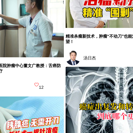
精准杀瘤新技术，肿瘤“不动刀”也
望！
汤日杰
医院肿瘤中心董文广教授：舌癌防
疗
12