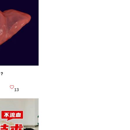
中国医学
三级甲等 |
中国第一家肿瘤专科
广西医科
？
13
三级甲等 综
广西医科大学第一附