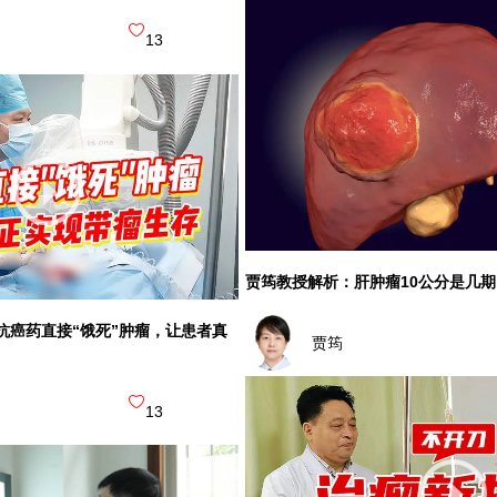
13
贾筠教授解析：肝肿瘤10公分是几期
抗癌药直接“饿死”肿瘤，让患者真
贾筠
13