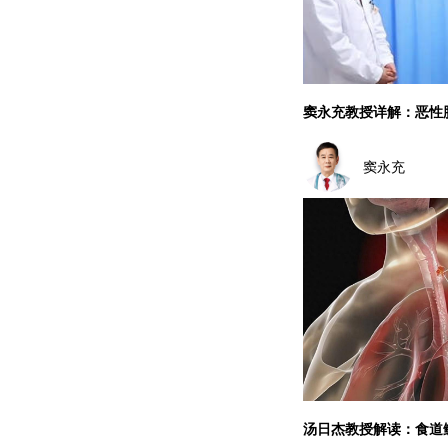
窦永充教授详解：恶性
窦永充
汤日杰教授解读：食道