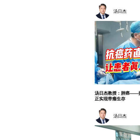
汤日杰
汤日杰教授：肺癌——
正实现带瘤生存
汤日杰