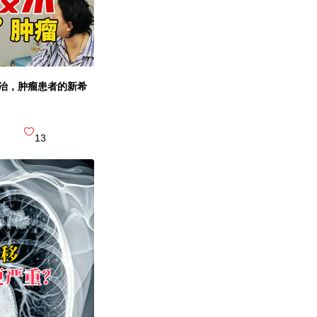
右江民族
能治，肿瘤患者的新希
三级甲等 综
广西右江民族医学院
13
中山大学
三级甲等 |
中山一