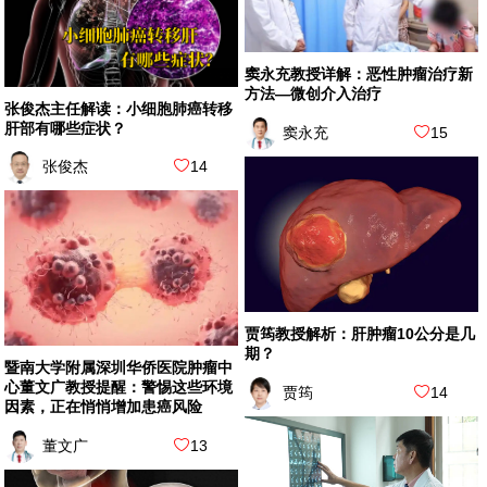
窦永充教授详解：恶性肿瘤治疗新
方法—微创介入治疗
张俊杰主任解读：小细胞肺癌转移
肝部有哪些症状？
窦永充
15
张俊杰
14
贾筠教授解析：肝肿瘤10公分是几
期？
暨南大学附属深圳华侨医院肿瘤中
心董文广教授提醒：警惕这些环境
贾筠
14
因素，正在悄悄增加患癌风险
董文广
13