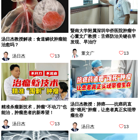
暨南大学附属深圳华侨医院肿瘤中
心董文广教授：舌癌防治关键在早
汤日杰教授解读：食道鳞状肿瘤能
发现、早治疗
治愈吗？
董文广
13
汤日杰
13
汤日杰教授：肺癌——抗癌药直
精准杀瘤新技术，肿瘤“不动刀”也
接“饿死”肿瘤，让患者真正实现带
能治，肿瘤患者的新希望！
瘤生存
汤日杰
13
汤日杰
13