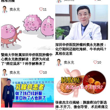
精准消瘤
窦永充
11
深圳华侨医院肿瘤科窦永充教授：
化疗期间还能吃海鲜、牛羊肉吗？
真相在这里
暨南大学附属深圳华侨医院肿瘤中
心窦永充教授解读：肥胖为何成
窦永充
10
了“癌症温床”？科学解释来了
窦永充
10
张俊杰主任揭秘：胰腺癌治疗新选
择-不开刀、微创导管、术后疼痛立