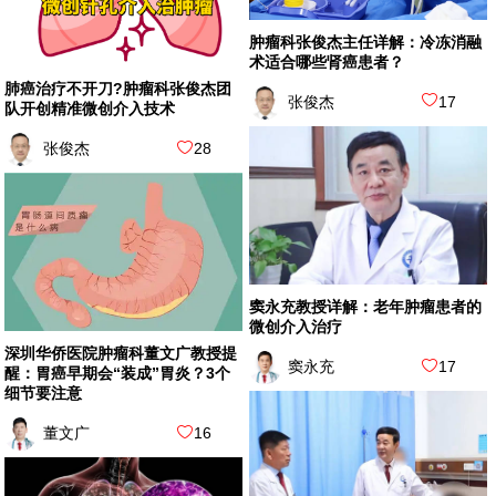
肿瘤科张俊杰主任详解：冷冻消融
术适合哪些肾癌患者？
肺癌治疗不开刀?肿瘤科张俊杰团
张俊杰
17
队开创精准微创介入技术
张俊杰
28
窦永充教授详解：老年肿瘤患者的
微创介入治疗
深圳华侨医院肿瘤科董文广教授提
窦永充
17
醒：胃癌早期会“装成”胃炎？3个
细节要注意
董文广
16