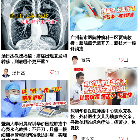
广州新市医院肿瘤科三区贾筠教
授：胰腺癌无需开刀，新技术一根
针消瘤
汤日杰教授揭秘：癌症出现复发和
贾筠
11
转移，到底哪个更严重？
汤日杰
11
深圳华侨医院肿瘤中心窦永充教
授：外科医生女儿为胰腺癌父亲，
寻微创精准绿色疗法，痛苦少、恢
暨南大学附属深圳华侨医院肿瘤中
复快
心窦永充教授：不开刀，只需一根
细细导管就能精准抵达肿瘤，实现
窦永充
11