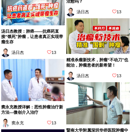
治愈吗？
汤日杰
13
汤日杰教授：肺癌——抗癌药直
接“饿死”肿瘤，让患者真正实现带
瘤生存
汤日杰
13
精准杀瘤新技术，肿瘤“不动刀”也
能治，肿瘤患者的新希望！
汤日杰
13
窦永充教授详解：恶性肿瘤治疗新
方法—微创介入治疗
窦永充
13
暨南大学附属深圳华侨医院肿瘤中