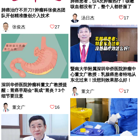
肺癌患者，仅4次肿瘤热疗！咳嗽
咳血都没有了，整个人都舒服了
肺癌治疗不开刀?肿瘤科张俊杰团
队开创精准微创介入技术
汤日杰
17
张俊杰
27
暨南大学附属深圳华侨医院肿瘤中
心董文广教授：乳腺癌患者特地从
东北过来！没想到效果那么好！
深圳华侨医院肿瘤科董文广教授提
醒：胃癌早期会“装成”胃炎？3个
董文广
17
细节要注意
董文广
16