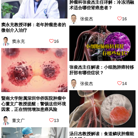
肿瘤科张俊杰主任详解：冷冻消融
术适合哪些肾癌患者？
张俊杰
16
窦永充教授详解：老年肿瘤患者的
微创介入治疗
窦永充
16
张俊杰主任解读：小细胞肺癌转移
肝部有哪些症状？
张俊杰
14
暨南大学附属深圳华侨医院肿瘤中
心董文广教授提醒：警惕这些环境
因素，正在悄悄增加患癌风险
董文广
13
汤日杰教授解读：食道鳞状肿瘤能