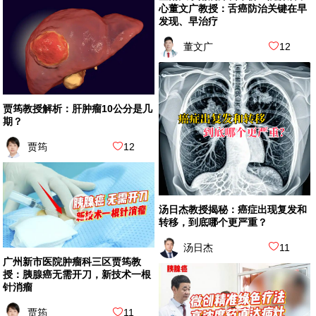
心董文广教授：舌癌防治关键在早
发现、早治疗
董文广
12
贾筠教授解析：肝肿瘤10公分是几
期？
贾筠
12
汤日杰教授揭秘：癌症出现复发和
转移，到底哪个更严重？
汤日杰
11
广州新市医院肿瘤科三区贾筠教
授：胰腺癌无需开刀，新技术一根
针消瘤
贾筠
11