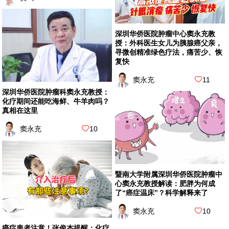
深圳华侨医院肿瘤中心窦永充教
授：外科医生女儿为胰腺癌父亲，
寻微创精准绿色疗法，痛苦少、恢
复快
窦永充
11
深圳华侨医院肿瘤科窦永充教授：
化疗期间还能吃海鲜、牛羊肉吗？
真相在这里
窦永充
10
暨南大学附属深圳华侨医院肿瘤中
心窦永充教授解读：肥胖为何成
了“癌症温床”？科学解释来了
窦永充
10
癌症患者注意！张俊杰提醒：化疗