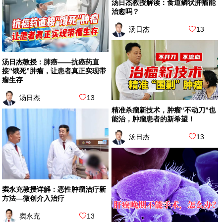
汤日杰教授解读：食道鳞状肿瘤能
治愈吗？
汤日杰
13
汤日杰教授：肺癌——抗癌药直
接“饿死”肿瘤，让患者真正实现带
瘤生存
汤日杰
13
精准杀瘤新技术，肿瘤“不动刀”也
能治，肿瘤患者的新希望！
汤日杰
13
窦永充教授详解：恶性肿瘤治疗新
方法—微创介入治疗
窦永充
13