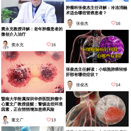
肿瘤科张俊杰主任详解：冷冻消融
术适合哪些肾癌患者？
张俊杰
16
窦永充教授详解：老年肿瘤患者的
微创介入治疗
窦永充
16
张俊杰主任解读：小细胞肺癌转移
肝部有哪些症状？
张俊杰
14
暨南大学附属深圳华侨医院肿瘤中
心董文广教授提醒：警惕这些环境
因素，正在悄悄增加患癌风险
董文广
13