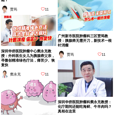
期？
贾筠
11
广州新市医院肿瘤科三区贾筠教
授：胰腺癌无需开刀，新技术一根
针消瘤
深圳华侨医院肿瘤中心窦永充教
贾筠
11
授：外科医生女儿为胰腺癌父亲，
寻微创精准绿色疗法，痛苦少、恢
复快
窦永充
11
深圳华侨医院肿瘤科窦永充教授：
化疗期间还能吃海鲜、牛羊肉吗？
真相在这里