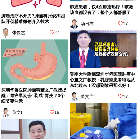
肺癌患者，仅4次肿瘤热疗！咳嗽
咳血都没有了，整个人都舒服了
肺癌治疗不开刀?肿瘤科张俊杰团
队开创精准微创介入技术
汤日杰
17
张俊杰
27
暨南大学附属深圳华侨医院肿瘤中
心董文广教授：乳腺癌患者特地从
东北过来！没想到效果那么好！
深圳华侨医院肿瘤科董文广教授提
醒：胃癌早期会“装成”胃炎？3个
董文广
17
细节要注意
董文广
16