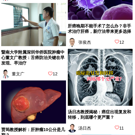
肝癌晚期不能手术了怎么办？非手
术治疗肝癌，新疗法带来更多选择
张俊杰
12
暨南大学附属深圳华侨医院肿瘤中
心董文广教授：舌癌防治关键在早
发现、早治疗
董文广
12
汤日杰教授揭秘：癌症出现复发和
转移，到底哪个更严重？
汤日杰
11
贾筠教授解析：肝肿瘤10公分是几