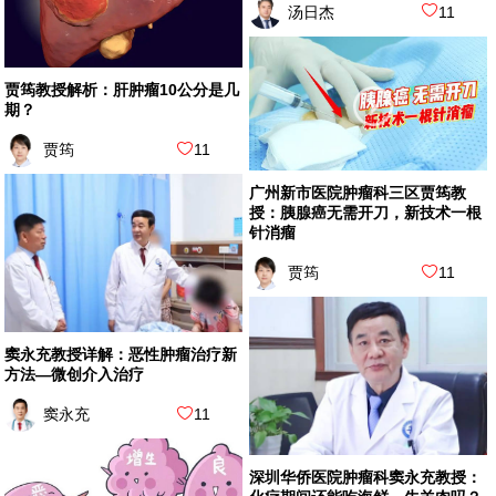
汤日杰
11
贾筠教授解析：肝肿瘤10公分是几
期？
贾筠
11
广州新市医院肿瘤科三区贾筠教
授：胰腺癌无需开刀，新技术一根
针消瘤
贾筠
11
窦永充教授详解：恶性肿瘤治疗新
方法—微创介入治疗
窦永充
11
深圳华侨医院肿瘤科窦永充教授：