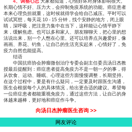
4、调整心态
大家都知道，心情好坏对身体影响很大。
长期心情不好、压力大，会抑制免疫系统的功能。癌症患者
本来心理负担就重，这时候就得学会给自己减压。平时可以
试试冥想，每天花 10 - 15 分钟，找个安静的地方，闭上眼
睛，深呼吸，把注意力集中在当下，这样能让心情平静下
来，缓解焦虑。也可以多和家人、朋友聊聊天，把心里的想
法说出来，别一个人憋在心里。还可以培养点兴趣爱好，像
画画、养花、钓鱼，让自己的生活充实起来，心情好了，免
疫力自然也能提高。​
结语
中国抗癌协会肿瘤微创治疗专委会副主任委员汤日杰教
授最后提醒到：癌症患者提高免疫力不是一朝一夕的事，得
从饮食、运动、睡眠、心理这些方面慢慢调整，长期坚持。
在这个过程中，要是有什么疑问，一定要及时跟医生沟通，
医生会根据每个人的具体情况，给出更合适的建议。希望每
一位癌症患者都能重视免疫力，通过这些方法，让自己的身
体越来越棒，更好地和癌症作斗争。
向汤日杰肿瘤医生咨询 >>
网友评论