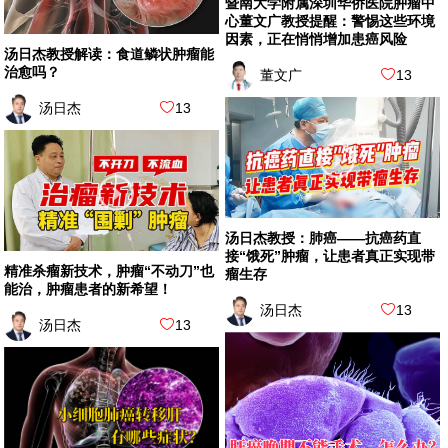
暨南大学附属深圳华侨医院肿瘤中
心董文广教授提醒：警惕这些环境
因素，正在悄悄增加患癌风险
汤日杰教授解读：食道鳞状肿瘤能
治愈吗？
董文广
13
汤日杰
13
汤日杰教授：肺癌——抗癌药直
接“饿死”肿瘤，让患者真正实现带
精准杀瘤新技术，肿瘤“不动刀”也
瘤生存
能治，肿瘤患者的新希望！
汤日杰
13
汤日杰
13