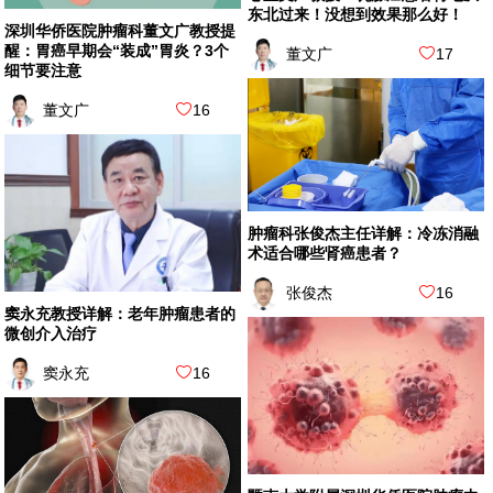
东北过来！没想到效果那么好！
深圳华侨医院肿瘤科董文广教授提
醒：胃癌早期会“装成”胃炎？3个
董文广
17
细节要注意
董文广
16
肿瘤科张俊杰主任详解：冷冻消融
术适合哪些肾癌患者？
张俊杰
16
窦永充教授详解：老年肿瘤患者的
微创介入治疗
窦永充
16