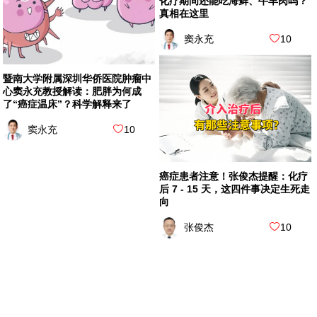
化疗期间还能吃海鲜、牛羊肉吗？
真相在这里
窦永充
10
暨南大学附属深圳华侨医院肿瘤中
心窦永充教授解读：肥胖为何成
了“癌症温床”？科学解释来了
窦永充
10
癌症患者注意！张俊杰提醒：化疗
后 7 - 15 天，这四件事决定生死走
向
张俊杰
10