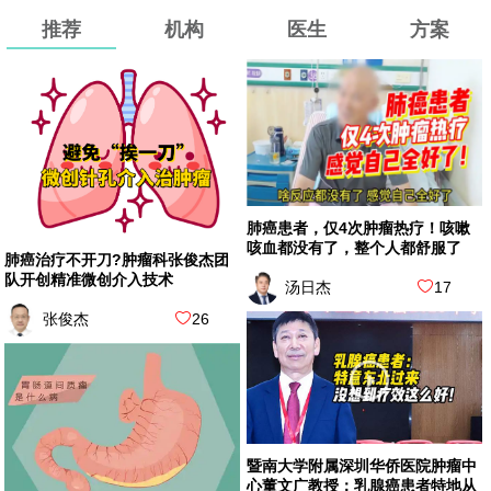
推荐
机构
医生
方案
肺癌患者，仅4次肿瘤热疗！咳嗽
咳血都没有了，整个人都舒服了
肺癌治疗不开刀?肿瘤科张俊杰团
队开创精准微创介入技术
汤日杰
17
张俊杰
26
暨南大学附属深圳华侨医院肿瘤中
心董文广教授：乳腺癌患者特地从