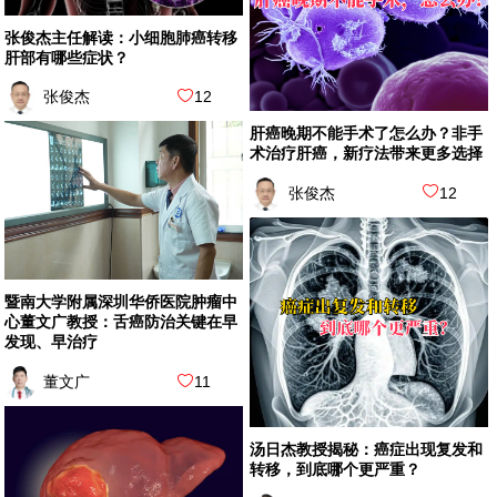
张俊杰主任解读：小细胞肺癌转移
肝部有哪些症状？
张俊杰
12
肝癌晚期不能手术了怎么办？非手
术治疗肝癌，新疗法带来更多选择
张俊杰
12
暨南大学附属深圳华侨医院肿瘤中
心董文广教授：舌癌防治关键在早
发现、早治疗
董文广
11
汤日杰教授揭秘：癌症出现复发和
转移，到底哪个更严重？