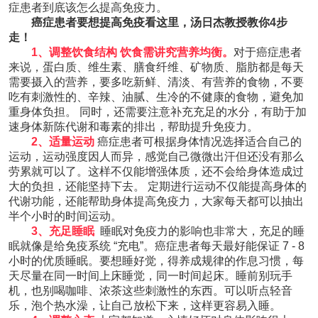
症患者到底该怎么提高免疫力。
癌症患者要想提高免疫看这里，汤日杰教授教你4步
走！
1、调整饮食结构 饮食需讲究营养均衡。
对于癌症患者
来说，蛋白质、维生素、膳食纤维、矿物质、脂肪都是每天
需要摄入的营养，要多吃新鲜、清淡、有营养的食物，不要
吃有刺激性的、辛辣、油腻、生冷的不健康的食物，避免加
重身体负担。 同时，还需要注意补充充足的水分，有助于加
速身体新陈代谢和毒素的排出，帮助提升免疫力。
2、适量运动
癌症患者可根据身体情况选择适合自己的
运动，运动强度因人而异，感觉自己微微出汗但还没有那么
劳累就可以了。这样不仅能增强体质，还不会给身体造成过
大的负担，还能坚持下去。 定期进行运动不仅能提高身体的
代谢功能，还能帮助身体提高免疫力，大家每天都可以抽出
半个小时的时间运动。
3、充足睡眠
睡眠对免疫力的影响也非常大，充足的睡
眠就像是给免疫系统 “充电”。癌症患者每天最好能保证 7 - 8
小时的优质睡眠。要想睡好觉，得养成规律的作息习惯，每
天尽量在同一时间上床睡觉，同一时间起床。睡前别玩手
机，也别喝咖啡、浓茶这些刺激性的东西。可以听点轻音
乐，泡个热水澡，让自己放松下来，这样更容易入睡。