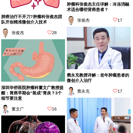
肿瘤科张俊杰主任详解：冷冻消融
术适合哪些肾癌患者？
肺癌治疗不开刀?肿瘤科张俊杰团
张俊杰
17
队开创精准微创介入技术
张俊杰
28
窦永充教授详解：老年肿瘤患者的
微创介入治疗
深圳华侨医院肿瘤科董文广教授提
窦永充
17
醒：胃癌早期会“装成”胃炎？3个
细节要注意
董文广
16