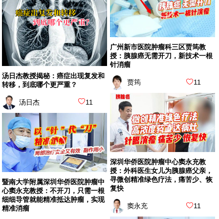
广州新市医院肿瘤科三区贾筠教
授：胰腺癌无需开刀，新技术一根
针消瘤
汤日杰教授揭秘：癌症出现复发和
贾筠
11
转移，到底哪个更严重？
汤日杰
11
深圳华侨医院肿瘤中心窦永充教
授：外科医生女儿为胰腺癌父亲，
寻微创精准绿色疗法，痛苦少、恢
暨南大学附属深圳华侨医院肿瘤中
复快
心窦永充教授：不开刀，只需一根
细细导管就能精准抵达肿瘤，实现
窦永充
11
精准消瘤