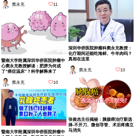
窦永充
11
深圳华侨医院肿瘤科窦永充教授：
化疗期间还能吃海鲜、牛羊肉吗？
真相在这里
暨南大学附属深圳华侨医院肿瘤中
心窦永充教授解读：肥胖为何成
窦永充
10
了“癌症温床”？科学解释来了
窦永充
10
张俊杰主任揭秘：胰腺癌治疗新选
择-不开刀、微创导管、术后疼痛立
马消失
暨南大学附属深圳华侨医院肿瘤中