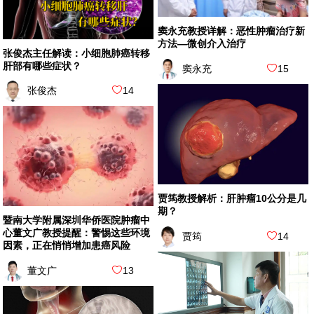
窦永充教授详解：恶性肿瘤治疗新
方法—微创介入治疗
张俊杰主任解读：小细胞肺癌转移
肝部有哪些症状？
窦永充
15
张俊杰
14
贾筠教授解析：肝肿瘤10公分是几
期？
暨南大学附属深圳华侨医院肿瘤中
心董文广教授提醒：警惕这些环境
贾筠
14
因素，正在悄悄增加患癌风险
董文广
13