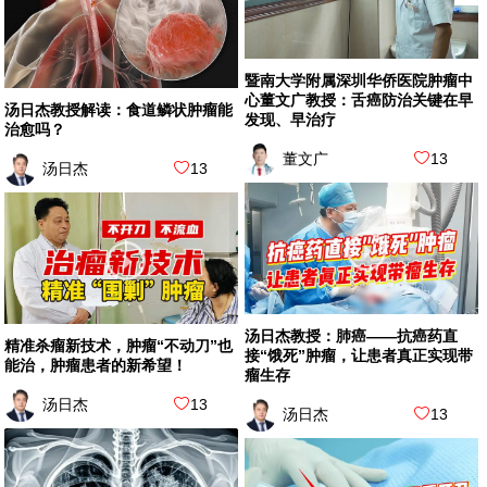
暨南大学附属深圳华侨医院肿瘤中
心董文广教授：舌癌防治关键在早
汤日杰教授解读：食道鳞状肿瘤能
发现、早治疗
治愈吗？
董文广
13
汤日杰
13
汤日杰教授：肺癌——抗癌药直
精准杀瘤新技术，肿瘤“不动刀”也
接“饿死”肿瘤，让患者真正实现带
能治，肿瘤患者的新希望！
瘤生存
汤日杰
13
汤日杰
13