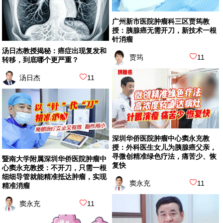
广州新市医院肿瘤科三区贾筠教
授：胰腺癌无需开刀，新技术一根
针消瘤
汤日杰教授揭秘：癌症出现复发和
贾筠
11
转移，到底哪个更严重？
汤日杰
11
深圳华侨医院肿瘤中心窦永充教
授：外科医生女儿为胰腺癌父亲，
寻微创精准绿色疗法，痛苦少、恢
暨南大学附属深圳华侨医院肿瘤中
复快
心窦永充教授：不开刀，只需一根
细细导管就能精准抵达肿瘤，实现
窦永充
11
精准消瘤
窦永充
11