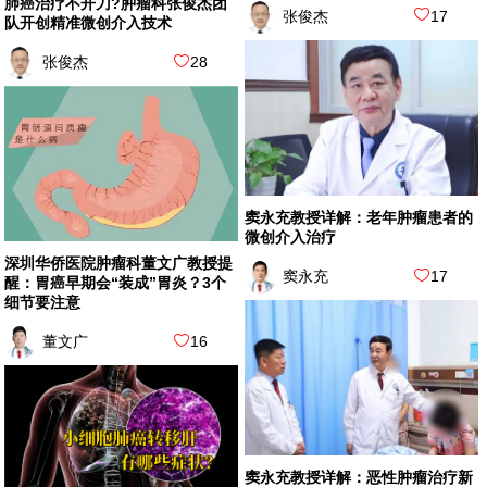
肺癌治疗不开刀?肿瘤科张俊杰团
张俊杰
17
队开创精准微创介入技术
张俊杰
28
窦永充教授详解：老年肿瘤患者的
微创介入治疗
深圳华侨医院肿瘤科董文广教授提
窦永充
17
醒：胃癌早期会“装成”胃炎？3个
细节要注意
董文广
16
窦永充教授详解：恶性肿瘤治疗新