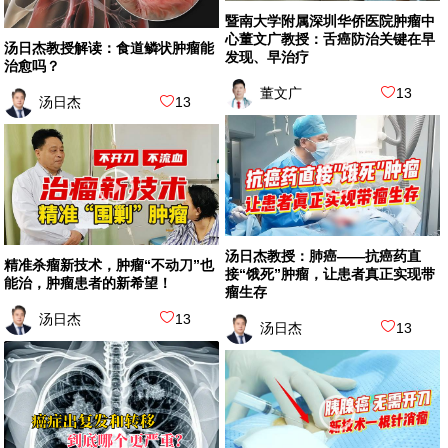
暨南大学附属深圳华侨医院肿瘤中
心董文广教授：舌癌防治关键在早
汤日杰教授解读：食道鳞状肿瘤能
发现、早治疗
治愈吗？
董文广
13
汤日杰
13
汤日杰教授：肺癌——抗癌药直
精准杀瘤新技术，肿瘤“不动刀”也
接“饿死”肿瘤，让患者真正实现带
能治，肿瘤患者的新希望！
瘤生存
汤日杰
13
汤日杰
13