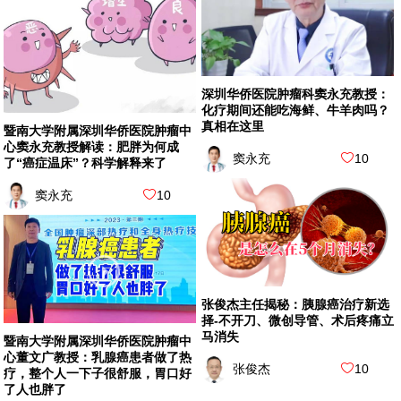
深圳华侨医院肿瘤科窦永充教授：
化疗期间还能吃海鲜、牛羊肉吗？
真相在这里
暨南大学附属深圳华侨医院肿瘤中
心窦永充教授解读：肥胖为何成
窦永充
10
了“癌症温床”？科学解释来了
窦永充
10
张俊杰主任揭秘：胰腺癌治疗新选
择-不开刀、微创导管、术后疼痛立
马消失
暨南大学附属深圳华侨医院肿瘤中
心董文广教授：乳腺癌患者做了热
张俊杰
10
疗，整个人一下子很舒服，胃口好
了人也胖了