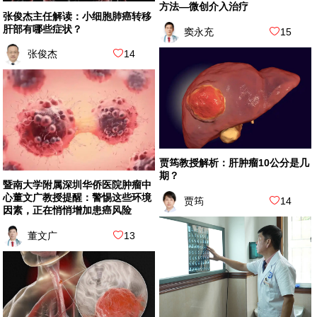
方法—微创介入治疗
张俊杰主任解读：小细胞肺癌转移
肝部有哪些症状？
窦永充
15
张俊杰
14
贾筠教授解析：肝肿瘤10公分是几
期？
暨南大学附属深圳华侨医院肿瘤中
心董文广教授提醒：警惕这些环境
贾筠
14
因素，正在悄悄增加患癌风险
董文广
13